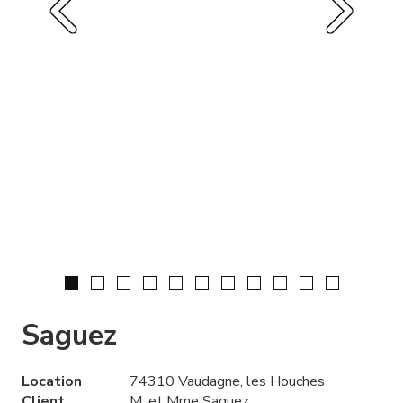
Saguez
Location
74310 Vaudagne, les Houches
Client
M. et Mme Saguez